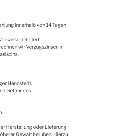
Zahlung innerhalb von 14 Tagen
rkasse beliefert.
rechnen wir Verzugszinsen in
siszins.
ger Hennstedt.
und Gefahr des
n.
der Herstellung oder Lieferung
höherer Gewalt beruhen; Hierzu