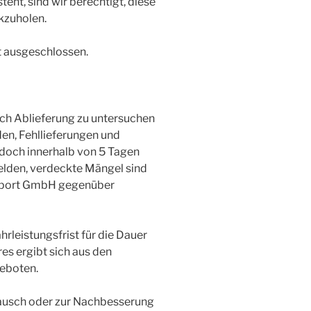
eht, sind wir berechtigt, diese
kzuholen.
t ausgeschlossen.
ach Ablieferung zu untersuchen
en, Fehllieferungen und
doch innerhalb von 5 Tagen
melden, verdeckte Mängel sind
Import GmbH gegenüber
rleistungsfrist für die Dauer
es ergibt sich aus den
eboten.
tausch oder zur Nachbesserung