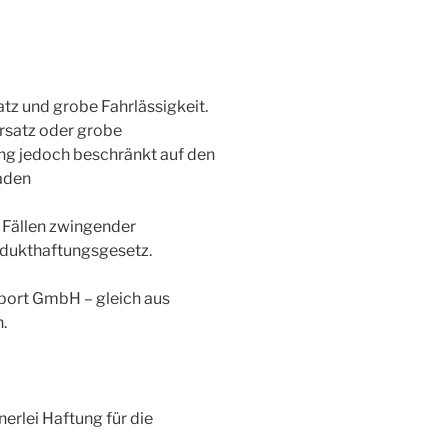
tz und grobe Fahrlässigkeit.
rsatz oder grobe
ftung jedoch beschränkt auf den
aden
 Fällen zwingender
odukthaftungsgesetz.
mport GmbH – gleich aus
.
rlei Haftung für die