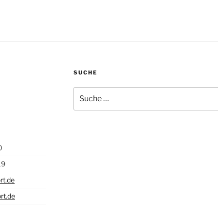
SUCHE
Suche
nach:
0
19
rt.de
rt.de